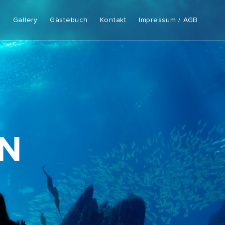
e
Gallery
Gästebuch
Kontakt
Impressum / AGB
IN
IN
IN
S