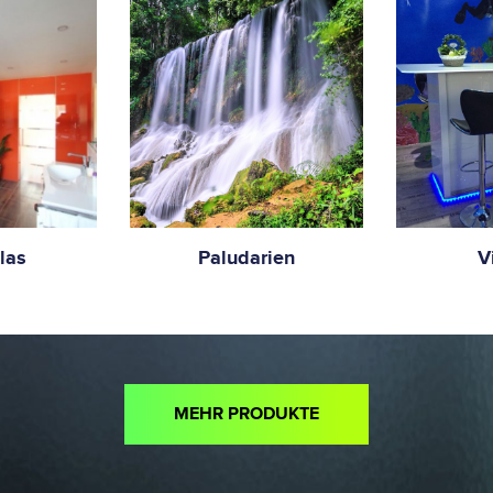
las
Paludarien
V
MEHR PRODUKTE