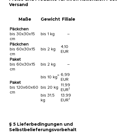
Versand
Maße
Gewicht
Filiale
Päckchen
bis 30x30x15
bis 1 kg
–
cm
Päckchen
4,10
bis 60x30x15
bis 2 kg
EUR
cm
Paket
bis 60x30x15
bis 2 kg
–
cm
6,99
**
bis 10 kg
EUR
Paket
11,99
bis 120x60x60
bis 20 kg
1
EUR
cm
bis 31,5
13,99
1
kg
EUR
§ 5 Lieferbedingungen und
Selbstbelieferungsvorbehalt