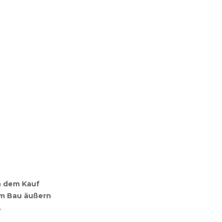
h dem Kauf
um Bau äußern
.