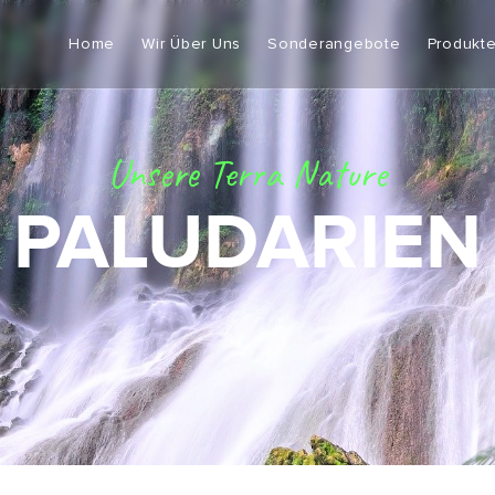
Home
Wir Über Uns
Sonderangebote
Produkt
Unsere Terra Nature
PALUDARIEN