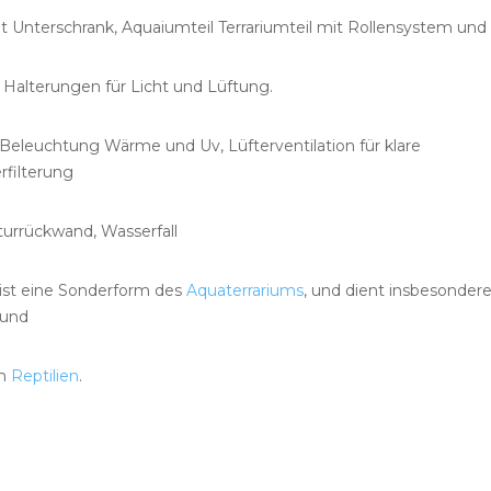
 Unterschrank, Aquaiumteil Terrariumteil mit Rollensystem und
 Halterungen für Licht und Lüftung.
, Beleuchtung Wärme und Uv, Lüfterventilation für klare
rfilterung
turrückwand, Wasserfall
ist eine Sonderform des
Aquaterrariums
, und dient insbesonder
und
en
Reptilien
.